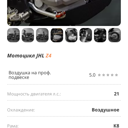
Мотоцикл
JHL
Z4
Воздушка на проф.
5.0 ⭐️ ⭐️ ⭐️ ⭐️ ⭐️
подвеске
21
Мощность двигателя л.с.:
Воздушное
Охлаждение:
К8
Рама: