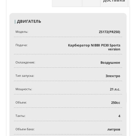
Э
|
ДВИГАТЕЛЬ
Модель:
ZS172(PR250)
Об
Подача:
Карбюратор NIBBI PE30 Sports
Мот
version
кач
Име
Иде
Охлаждение:
Воздушное
Лег
ман
Как
каче
Тип запуска:
Электро
Мощность:
21
л.с.
Объем:
250
сс
Такты:
4
Объем бака:
литров