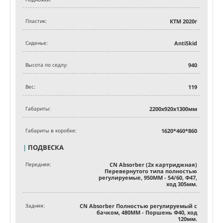
Пластик:
КТМ 2020г
Сиденье:
AntiSkid
Высота по седлу:
940
Вес:
119
Габариты:
2200х920х1300мм
Габариты в коробке:
1620*460*860
|
ПОДВЕСКА
Передняя:
CN Absorber (2х картриджная)
Перевернутого типа полностью
регулируемые, 950MM - 54/60, Ф47,
ход 305мм.
Задняя:
CN Absorber Полностью регулируемый с
бачком, 480MM - Поршень Ф40, ход
120мм.