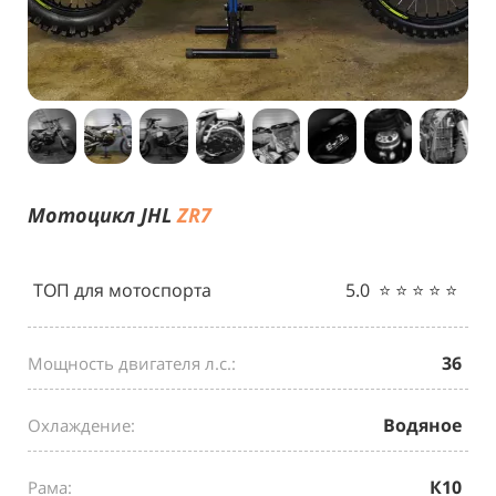
Мотоцикл
JHL
ZR7
ТОП для мотоспорта
5.0 ⭐️ ⭐️ ⭐️ ⭐️ ⭐️
36
Мощность двигателя л.с.:
Водяное
Охлаждение:
К10
Рама: