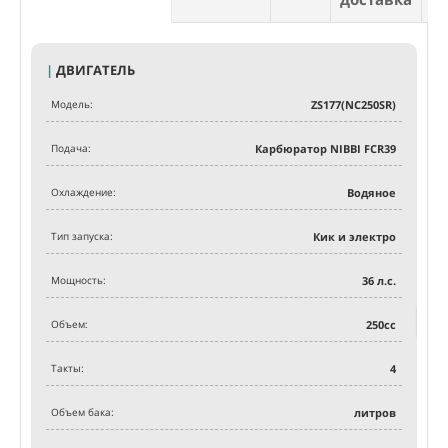
Э
|
ДВИГАТЕЛЬ
Модель:
ZS177(NC250SR)
Об
Подача:
Карбюратор NIBBI FCR39
Мот
реш
от К
Охлаждение:
Водяное
рег
Легч
ман
креп
Тип запуска:
Кик и электро
года
Мощность:
36
л.с.
Объем:
250
сс
Такты:
4
Объем бака:
литров