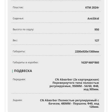
Пластик:
КТМ 2024г
Сиденье:
AntiSkid
Высота по седлу:
950
Вес:
127
Габариты:
2200х920х1300мм
Габариты в коробке:
1620*460*860
|
ПОДВЕСКА
Передняя:
CN Absorber (2х картриджная)
Перевернутого типа полностью
регулируемые, 950MM - 54/60, Ф48,
ход 305мм.
Задняя:
CN Absorber Полностью регулируемый с
бачком, 480MM - Поршень Ф40, ход
120мм.