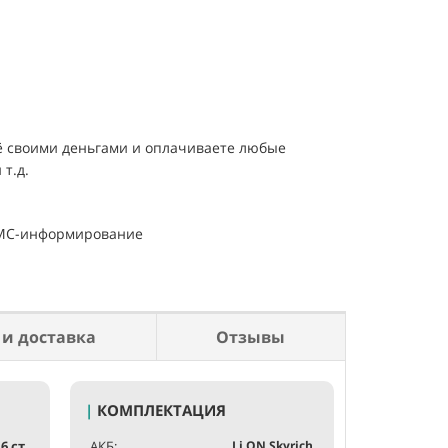
её своими деньгами и оплачиваете любые
т.д.
 СМС-информирование
 и доставка
Отзывы
Это текст вн
|
КОМПЛЕКТАЦИЯ
6 ст.
АКБ:
Li ON Skyrich