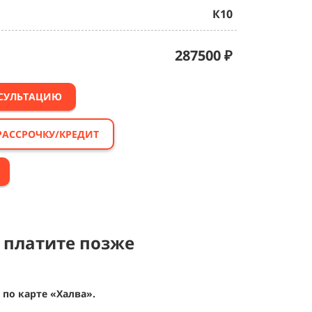
К10
287500
₽
НСУЛЬТАЦИЮ
РАССРОЧКУ/КРЕДИТ
 платите позже
по карте «Халва».