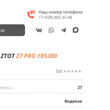
Наш номер телефона
+7 (928) 882-33-48
ов
ZTOT
Z7 PRO YBS300
5.0 ⭐️ ⭐️ ⭐️ ⭐️ ⭐️
27
ля л.с.:
Водяное