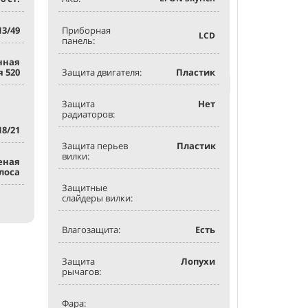
Обзор:
13/49
Приборная
В разработке
LCD
панель:
нная
я 520
Защита двигателя:
Пластик
Получить к
Защита
Нет
радиаторов:
18/21
Защита перьев
Пластик
вилки:
леная
лоса
Защитные
слайдеры вилки:
Влагозащита:
Есть
Защита
Лопухи
рычагов:
Фара: