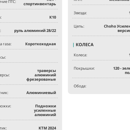
чие ПТС:
спортинвентарь
Звезда:
:
К10
Цепь:
Choho Усиле
:
руль алюминий 28/22
верси
а газа:
Короткоходная
|
КОЛЕСА
Колеса:
сы:
Покрышки:
120 - зе
траверсы
по
ерсы:
алюминий
фрезерованые
Обода:
ник:
Алюминиевый
ножки:
Подножки
усиленные
алюминий
тик:
KTM 2024