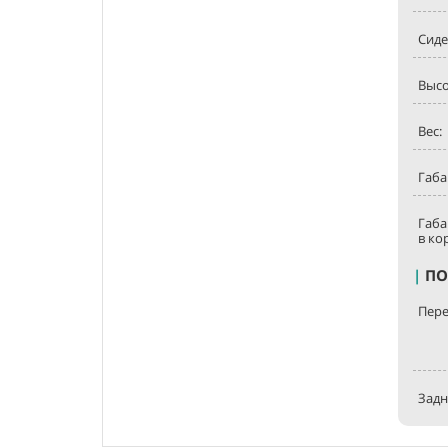
Сиде
Высо
Вес:
Габа
Габ
в ко
|
ПО
Пере
Задн