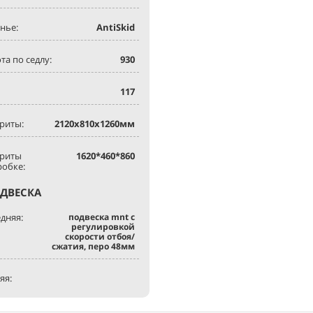
нье:
AntiSkid
та по седлу:
930
117
риты:
2120х810х1260мм
ариты
1620*460*860
робке:
ДВЕСКА
дняя:
подвеска mnt с
регулировкой
скорости отбоя/
сжатия, перо 48мм
яя: