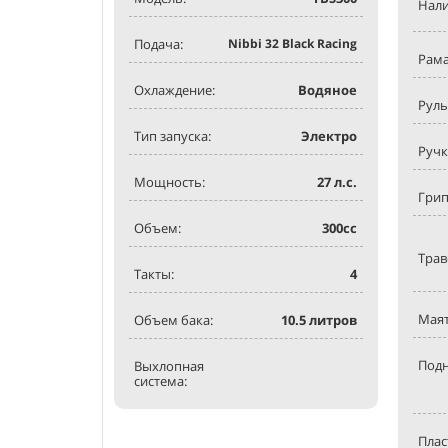
Нали
Подача:
Nibbi 32 Black Racing
Рама
Охлаждение:
Водяное
Руль
Тип запуска:
Электро
Ручк
Мощность:
27
л.с.
Грип
Объем:
300
сс
Трав
Такты:
4
Маят
Объем бака:
10.5
литров
Под
Выхлопная
система:
Плас