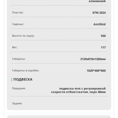
алюминий
Пластик:
KTM 2024
Сиденье:
AntiSkid
Высота по седлу:
930
Вес:
117
Габариты:
2120х810х1260мм
Габариты в коробке:
1620*460*860
|
ПОДВЕСКА
Передняя:
подвеска mnt с регулировкой
скорости отбоя/сжатия, перо 48мм
Задняя: