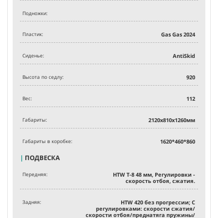
Подножки:
Пластик:
Gas Gas 2024
Сиденье:
AntiSkid
Высота по седлу:
920
Вес:
112
Габариты:
2120х810х1260мм
Габариты в коробке:
1620*460*860
|
ПОДВЕСКА
Передняя:
HTW T-8 48 мм, Регулировки -
скорость отбоя, сжатия.
Задняя:
HTW 420 без прогрессии; С
регулировками: скорости сжатия/
скорости отбоя/преднатяга пружины/