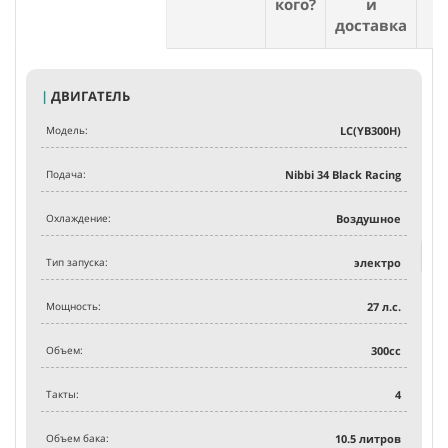
кого?
и
доставка
Э
|
ДВИГАТЕЛЬ
Модель:
LC(YB300H)
Об
Подача:
Nibbi 34 Black Racing
В р
Охлаждение:
Воздушное
Тип запуска:
электро
Мощность:
27
л.с.
Объем:
300
сс
Такты:
4
Объем бака:
10.5
литров