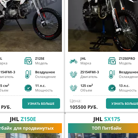
HL
Z125E
JHL
Z125EPRO
арка
Модель
Марка
Модель
S154FMI-3
Воздушное
ZS154FMI-3
Воздушно
вигатель
Охлаждение
Двигатель
Охлаждени
3
3
25 см
11
л.с.
125 см
13
л.с.
бъем
Мощность
Объем
Мощность
Цена:
УЗНАТЬ БОЛЬШЕ
УЗНАТЬ БОЛЬШ
РУБ.
105500
РУБ.
JHL
Z150E
JHL
SX175
тбайк для продвинутых
ТОП Питбайк