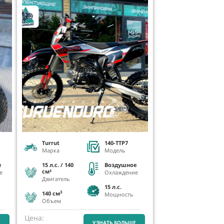
Turrut
140-TTP7
Марка
Модель
е
15 л.с. / 140
Воздушное
см³
е
Охлаждение
Двигатель
15
л.с.
3
140 см
Мощность
Объем
Цена:
Е
УЗНАТЬ БОЛЬШЕ