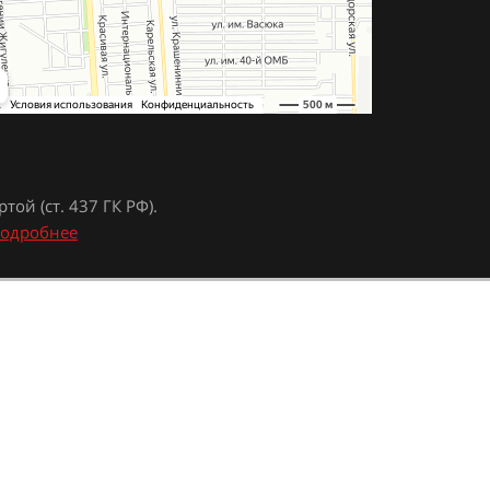
ой (ст. 437 ГК РФ).
одробнее