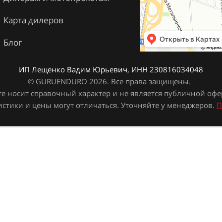
Карта дилеров
Блог
ИП Лещенко Вадим Юрьевич, ИНН 230816034048
© GURUENDURO 2026. Все права защищены.
е носит справочный характер и не является публичной оферт
истики и цены могут отличаться. Уточняйте у менеджеров.
П