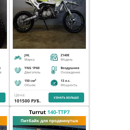
JHL
Z140E
Марка
Модель
е
YNG 1P60
Воздушное
е
Двигатель
Охлаждение
3
150 см
13
л.с.
Объем
Мощность
Цена:
Е
УЗНАТЬ БОЛЬШЕ
101500
РУБ.
Turrut
140-TTP7
Питбайк для продвинутых