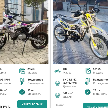
HL
Z150E
JHL
SX175
арка
Модель
Марка
Модель
NG 1P60
Воздушное
LNC RE162
Воздушно
(LX162FMJ)
вигатель
Охлаждение
Охлаждени
Двигатель
3
50 см
16
л.с.
17
л.с.
3
162 см
бъем
Мощность
Мощность
Объем
УЗНАТЬ БОЛЬШЕ
Цена:
0
РУБ.
УЗНАТЬ БОЛЬШ