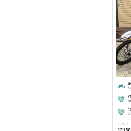
J
М
Y
Д
1
О
Цена:
12150