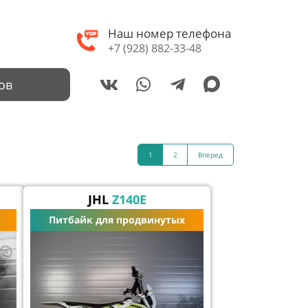
Наш номер телефона
+7 (928) 882-33-48
ов
1
2
Вперед
JHL
Z140E
Питбайк для продвинутых