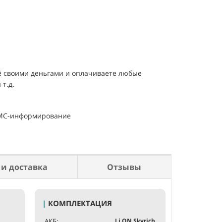
её своими деньгами и оплачиваете любые
т.д.
 СМС-информирование
 и доставка
Отзывы
Это текст вн
|
КОМПЛЕКТАЦИЯ
АКБ:
Li ON Skyrich