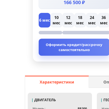
166 500 ₽
10
12
18
24
36
6 мес
мес
мес
мес
мес
мес
Оформить кредит/рассрочку
самостоятельно
Характеристики
Оп
|
ДВИГАТЕЛЬ
|
ГЕ
Модель:
PR300
Нали