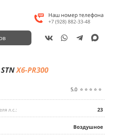
Наш номер телефона
+7 (928) 882-33-48
ов
STN
X6-PR300
5.0 ⭐️ ⭐️ ⭐️ ⭐️ ⭐️
23
ля л.с.:
Воздушное