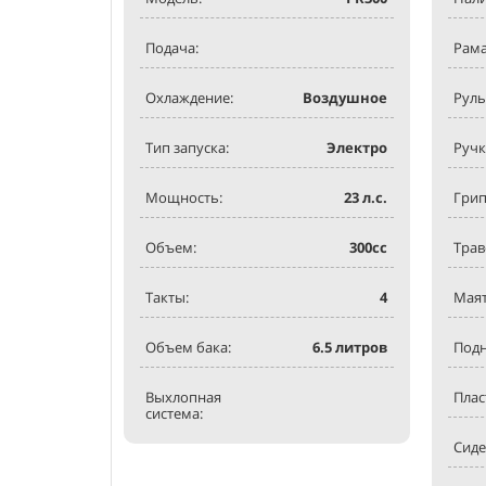
Подача:
Рама
Охлаждение:
Воздушное
Руль
Тип запуска:
Электро
Ручк
Мощность:
23
л.с.
Грип
Объем:
300
сс
Трав
Такты:
4
Маят
Объем бака:
6.5
литров
Под
Выхлопная
Плас
система:
Сиде