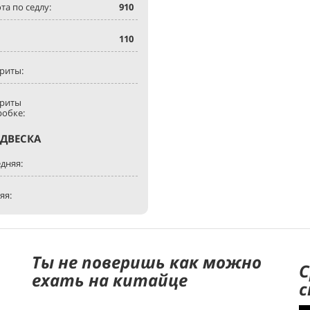
та по седлу:
910
110
риты:
ариты
робке:
ДВЕСКА
дняя:
яя:
Ты не поверишь как можно
С
ехать на китайце
с