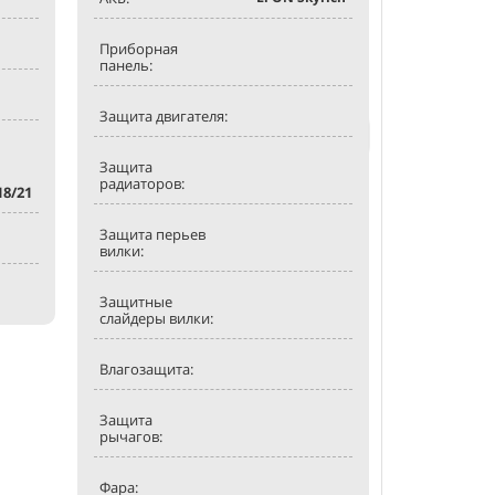
Обзор:
Приборная
В разработке
панель:
Защита двигателя:
Получить к
Защита
радиаторов:
18/21
Защита перьев
вилки:
Защитные
слайдеры вилки:
Влагозащита:
Защита
рычагов:
Фара: