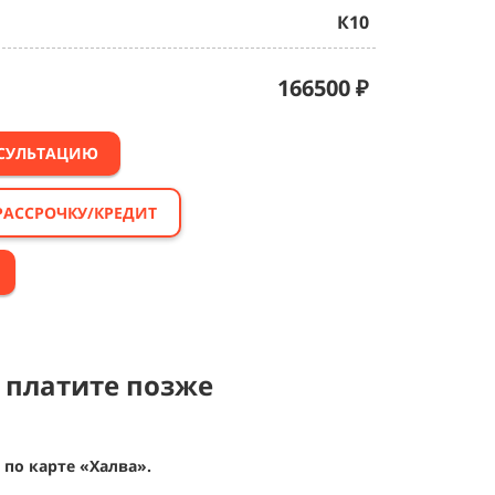
К10
166500
₽
НСУЛЬТАЦИЮ
РАССРОЧКУ/КРЕДИТ
 платите позже
по карте «Халва».