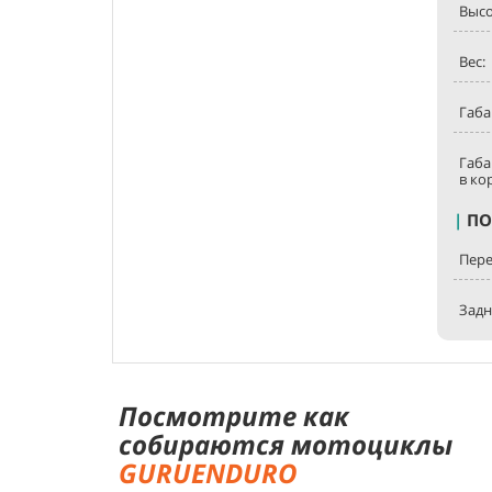
Высо
Вес:
Габа
Габ
в ко
|
ПО
Пере
Задн
Посмотрите как
собираются мотоциклы
GURUENDURO