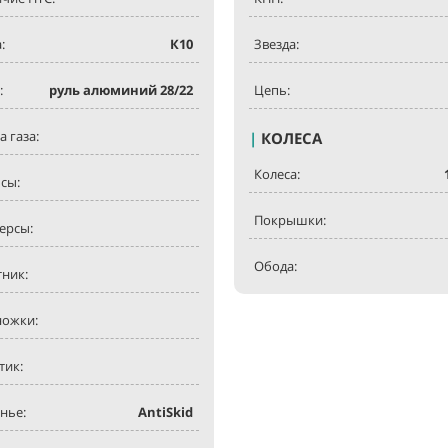
:
К10
Звезда:
:
руль алюминий 28/22
Цепь:
а газа:
|
КОЛЕСА
Колеса:
сы:
Покрышки:
ерсы:
Обода:
ник:
ножки:
тик:
нье:
AntiSkid