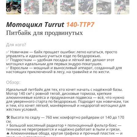
Мотоцикл Turrut
140-TTP7
Питбайк для продвинутых
Для кого?
✅ Новичкам — байк прощает ошибки: легко кататься, просто
управлять и идеально учиться езде по бездорожью.
✅ Подросткам — удобная посадка и лёгкий вес делают этот
мотоцикл идеальным для первых эндуро-покатушек.
✅ Взрослым — мощный и выносливый аппарат, созданный для
настоящих приключений в лесу, на гравийке и по жести.
Обзор:
Идеальный питбайк для тех, кто хочет начать с надёжной базы.
Мотор 140 см³ с ровной тягой, дисковые тормоза, крепкие
алюминиевые колёса и продуманная подвеска — всё, что нужно
для уверенного старта по бездорожью. Подходит как новичкам, так
и тем, кто хочет лёгкий, манёвренный и недорогой мотоцикл для
жёстких условий.
🛠 Высота по седлу — 760 мм: комфортно райдерам от 140 до 170
см.
⚡ Большой масляный радиатор + полноценный фильтр-бокс —
техника не перегревается и надёжно работает в пыли и грязи.
🔥 Алюминиевые обода, крутая графика и прочный пластик — и