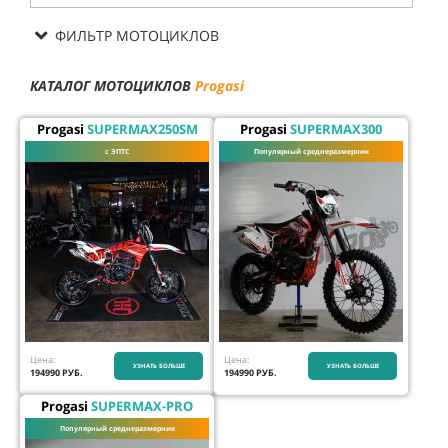
ФИЛЬТР МОТОЦИКЛОВ
КАТАЛОГ МОТОЦИКЛОВ
Progasi
Progasi
SUPERMAX250SM
Progasi
SUPERMAX300
с ЭПТС
Популярный среднеразмерник
Цена:
Цена:
УЗНАТЬ БОЛЬШЕ
УЗНАТЬ БОЛЬШЕ
194990
РУБ.
194990
РУБ.
Progasi
SUPERMAX-PRO
Популярный среднеразмерник