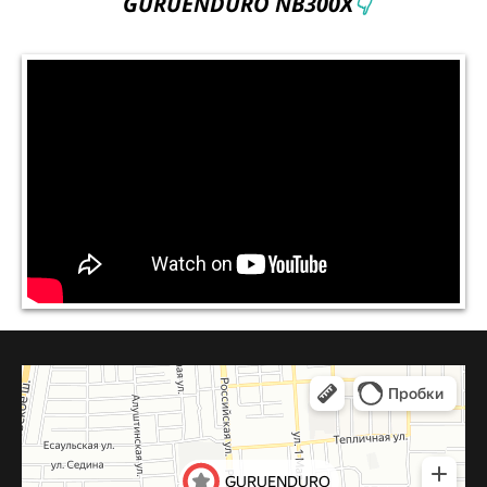
GURUENDURO NB300X
👇