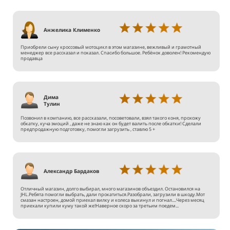
Анжелика Клименко
Приобрели сыну кроссовый мотоцикл в этом магазине, вежливый и грамотный
менеджер все рассказал и показал. Спасибо большое. Ребёнок доволен! Рекомендую
продавца
Дима
Тулин
Позвонил в компанию, все рассказали, посоветовали, взял такого коня, прохожу
обкатку, куча эмоций , даже не знаю как он будет валить после обкатки! Сделали
предпродажную подготовку, помогли загрузить , ставлю 5 +
Александр Бардаков
Отличный магазин, долго выбирал, много магазинов объездил. Остановился на
JHL.Ребята помогли выбрать, дали прокатиться.Разобрали, загрузили в шкоду.Мот
смазан настроен, домой приехал вилку и колеса выкинул и погнал....Через месяц
приехали купили куму такой же!Наверное скоро за третьим поедем...