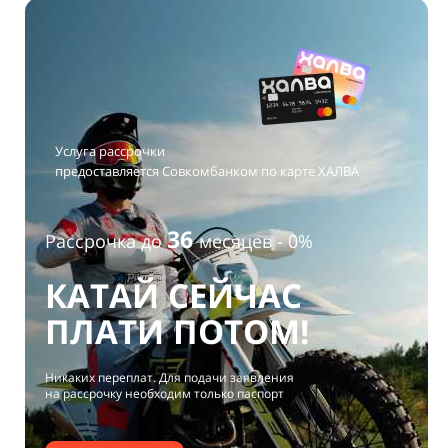
Услуга рассрочки
предоставляется Совкомбанком по карте ХАЛВА
36
Рассрочка до
месяцев - 0%
КАТАЙ СЕЙЧАС
ПЛАТИ ПОТОМ!
Никаких переплат. Для подачи заявления
на рассрочку необходим только паспорт